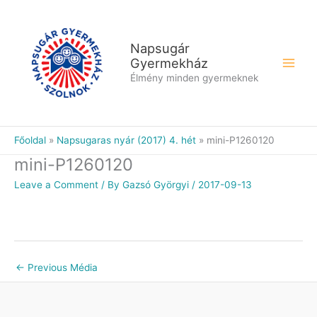
Skip
to
content
Napsugár
Gyermekház
Élmény minden gyermeknek
Főoldal
Napsugaras nyár (2017) 4. hét
mini-P1260120
mini-P1260120
Leave a Comment
/ By
Gazsó Györgyi
/
2017-09-13
←
Previous Média