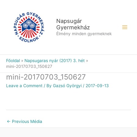
Skip
to
content
Napsugár
Gyermekház
Élmény minden gyermeknek
Főoldal
Napsugaras nyár (2017) 3. hét
mini-20170703_150627
mini-20170703_150627
Leave a Comment
/ By
Gazsó Györgyi
/
2017-09-13
←
Previous Média