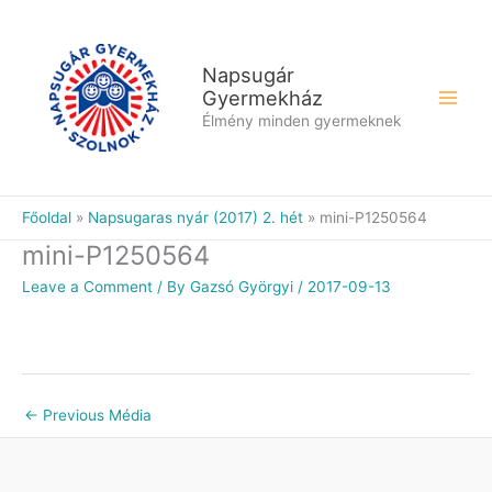
Skip
to
content
Napsugár
Gyermekház
Élmény minden gyermeknek
Főoldal
Napsugaras nyár (2017) 2. hét
mini-P1250564
mini-P1250564
Leave a Comment
/ By
Gazsó Györgyi
/
2017-09-13
←
Previous Média