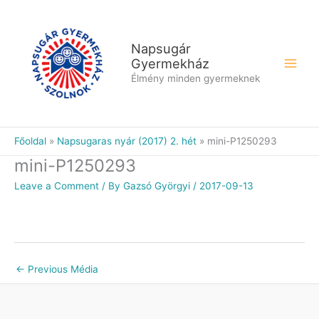
Skip
to
content
Napsugár
Gyermekház
Élmény minden gyermeknek
Főoldal
Napsugaras nyár (2017) 2. hét
mini-P1250293
mini-P1250293
Leave a Comment
/ By
Gazsó Györgyi
/
2017-09-13
←
Previous Média