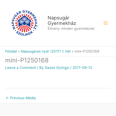
Skip
to
content
Napsugár
Gyermekház
Élmény minden gyermeknek
Főoldal
Napsugaras nyár (2017) 1. hét
mini-P1250168
mini-P1250168
Leave a Comment
/ By
Gazsó Györgyi
/
2017-09-13
←
Previous Média