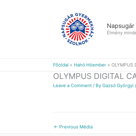
Skip
to
content
Napsugár
Élmény mind
Főoldal
Hahó Hóember
OLYMPUS 
OLYMPUS DIGITAL C
Leave a Comment
/ By
Gazsó Györgyi
←
Previous Média