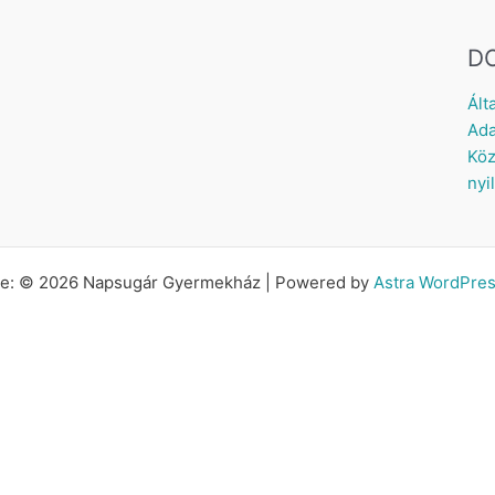
D
Ált
Ada
Köz
nyi
tte: © 2026 Napsugár Gyermekház | Powered by
Astra WordPre