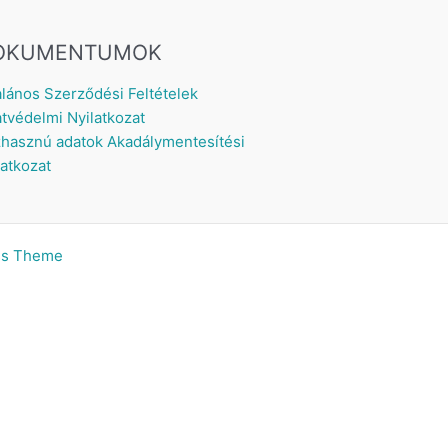
OKUMENTUMOK
alános Szerződési Feltételek
tvédelmi Nyilatkozat
hasznú adatok
Akadálymentesítési
latkozat
ss Theme