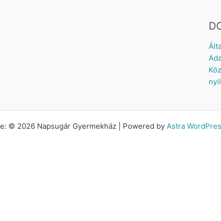
D
Ált
Ada
Köz
nyi
tte: © 2026 Napsugár Gyermekház | Powered by
Astra WordPre