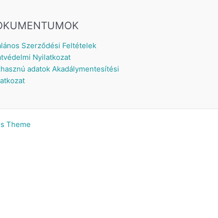
OKUMENTUMOK
alános Szerződési Feltételek
tvédelmi Nyilatkozat
hasznú adatok
Akadálymentesítési
latkozat
ss Theme