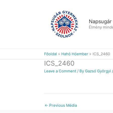
Skip
to
content
Napsugár
Élmény mind
Főoldal
Hahó Hóember
ICS_2460
ICS_2460
Leave a Comment
/ By
Gazsó Györgyi
←
Previous Média