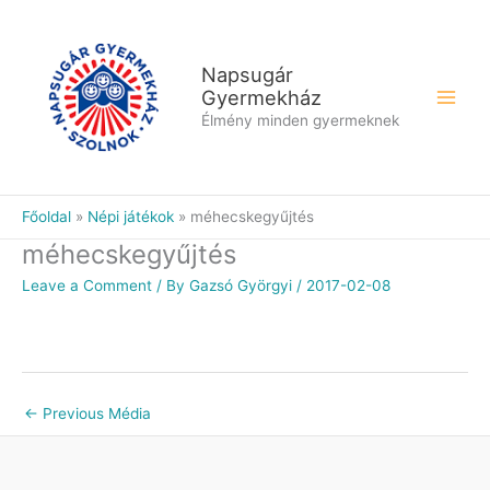
Skip
to
content
Napsugár
Gyermekház
Élmény minden gyermeknek
Főoldal
Népi játékok
méhecskegyűjtés
méhecskegyűjtés
Leave a Comment
/ By
Gazsó Györgyi
/
2017-02-08
←
Previous Média