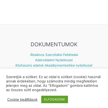
DOKUMENTUMOK
Általános Szerződési Feltételek
Adatvédelmi Nyilatkozat
Közhasznú adatok
Akadálymentesítési nyilatkozat
Szeretjük a sütiket. Ez az oldal is sütiket (cookie) használ
annak érdekében, hogy számodra mindig megfelelően
jelenjen meg az oldal. Az "Elfogadom" gombra kattintva
Készítette: © 2026 Napsugár Gyermekház | Powered by
Astra
az összes sütit engedélyezed.
WordPress Theme
Cookie beállítások
ELFOGADOM!