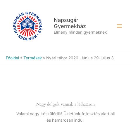
Skip
to
content
Napsugár
Gyermekház
Élmény minden gyermeknek
Főoldal
Termékek
Nyári tábor 2026. Június 29-július 3.
Nagy dolgok vannak a láthatáron
Valami nagy készülődik! Üzletünk fejlesztés alatt áll
és hamarosan indul!