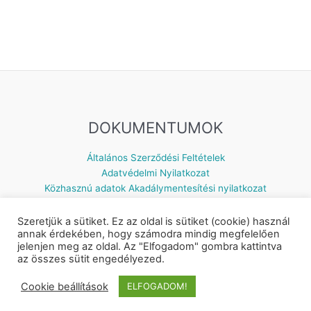
DOKUMENTUMOK
Általános Szerződési Feltételek
Adatvédelmi Nyilatkozat
Közhasznú adatok
Akadálymentesítési nyilatkozat
Szeretjük a sütiket. Ez az oldal is sütiket (cookie) használ
annak érdekében, hogy számodra mindig megfelelően
jelenjen meg az oldal. Az "Elfogadom" gombra kattintva
Készítette: © 2026 Napsugár Gyermekház | Powered by
Astra
az összes sütit engedélyezed.
WordPress Theme
Cookie beállítások
ELFOGADOM!