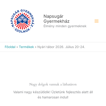
Skip
to
content
Napsugár
Gyermekház
Élmény minden gyermeknek
Főoldal
Termékek
Nyári tábor 2026. Július 20-24.
Nagy dolgok vannak a láthatáron
Valami nagy készülődik! Üzletünk fejlesztés alatt áll
és hamarosan indul!