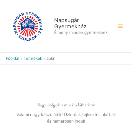
Skip
to
content
Napsugár
Gyermekház
Élmény minden gyermeknek
Főoldal
Termékek
zokni
Nagy dolgok vannak a láthatáron
Valami nagy készülődik! Üzletünk fejlesztés alatt áll
és hamarosan indul!