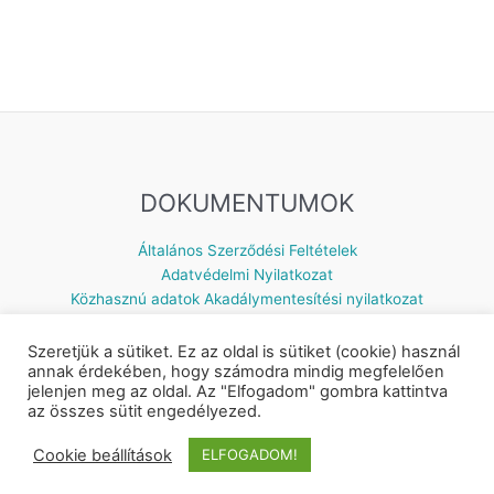
DOKUMENTUMOK
Általános Szerződési Feltételek
Adatvédelmi Nyilatkozat
Közhasznú adatok
Akadálymentesítési nyilatkozat
Szeretjük a sütiket. Ez az oldal is sütiket (cookie) használ
annak érdekében, hogy számodra mindig megfelelően
jelenjen meg az oldal. Az "Elfogadom" gombra kattintva
Készítette: © 2026 Napsugár Gyermekház | Powered by
Astra
az összes sütit engedélyezed.
WordPress Theme
Cookie beállítások
ELFOGADOM!