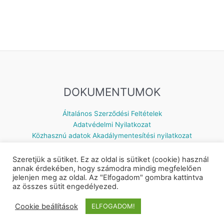
DOKUMENTUMOK
Általános Szerződési Feltételek
Adatvédelmi Nyilatkozat
Közhasznú adatok
Akadálymentesítési nyilatkozat
Szeretjük a sütiket. Ez az oldal is sütiket (cookie) használ
annak érdekében, hogy számodra mindig megfelelően
jelenjen meg az oldal. Az "Elfogadom" gombra kattintva
Készítette: © 2026 Napsugár Gyermekház | Powered by
Astra
az összes sütit engedélyezed.
WordPress Theme
Cookie beállítások
ELFOGADOM!