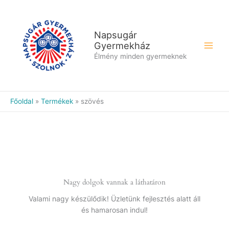
Skip
to
content
Napsugár
Gyermekház
Élmény minden gyermeknek
Főoldal
Termékek
szövés
Nagy dolgok vannak a láthatáron
Valami nagy készülődik! Üzletünk fejlesztés alatt áll
és hamarosan indul!