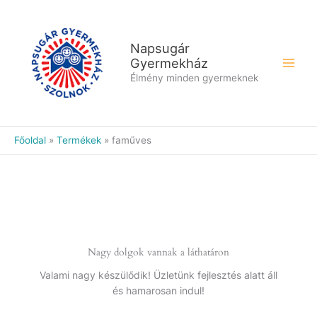
Skip
to
content
Napsugár
Gyermekház
Élmény minden gyermeknek
Főoldal
Termékek
faműves
Nagy dolgok vannak a láthatáron
Valami nagy készülődik! Üzletünk fejlesztés alatt áll
és hamarosan indul!