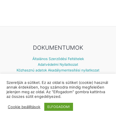
DOKUMENTUMOK
Általános Szerződési Feltételek
Adatvédelmi Nyilatkozat
Közhasznú adatok
Akadálymentesítési nyilatkozat
Szeretjük a sütiket. Ez az oldal is sütiket (cookie) használ
annak érdekében, hogy számodra mindig megfelelően
jelenjen meg az oldal. Az "Elfogadom" gombra kattintva
Készítette: © 2026 Napsugár Gyermekház | Powered by
Astra
az összes sütit engedélyezed.
WordPress Theme
Cookie beállítások
ELFOGADOM!