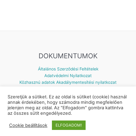
DOKUMENTUMOK
Általános Szerződési Feltételek
Adatvédelmi Nyilatkozat
Közhasznú adatok
Akadálymentesítési nyilatkozat
Szeretjük a sütiket. Ez az oldal is sütiket (cookie) használ
annak érdekében, hogy számodra mindig megfelelően
jelenjen meg az oldal. Az "Elfogadom" gombra kattintva
Készítette: © 2026 Napsugár Gyermekház | Powered by
Astra
az összes sütit engedélyezed.
WordPress Theme
Cookie beállítások
ELFOGADOM!