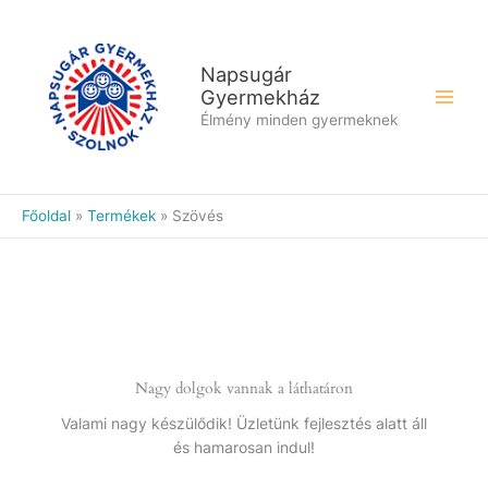
Skip
to
content
Napsugár
Gyermekház
Élmény minden gyermeknek
Főoldal
Termékek
Szövés
Nagy dolgok vannak a láthatáron
Valami nagy készülődik! Üzletünk fejlesztés alatt áll
és hamarosan indul!