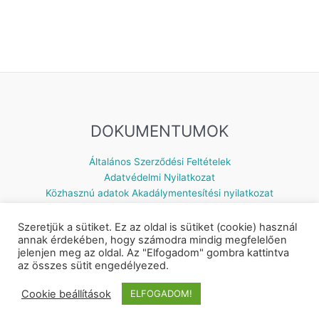
DOKUMENTUMOK
Általános Szerződési Feltételek
Adatvédelmi Nyilatkozat
Közhasznú adatok
Akadálymentesítési nyilatkozat
Szeretjük a sütiket. Ez az oldal is sütiket (cookie) használ
annak érdekében, hogy számodra mindig megfelelően
jelenjen meg az oldal. Az "Elfogadom" gombra kattintva
Készítette: © 2026 Napsugár Gyermekház | Powered by
Astra
az összes sütit engedélyezed.
WordPress Theme
Cookie beállítások
ELFOGADOM!