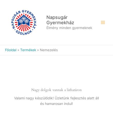
Skip
to
content
Napsugár
Gyermekház
Élmény minden gyermeknek
Főoldal
Termékek
Nemezelés
Nagy dolgok vannak a láthatáron
Valami nagy készülődik! Üzletünk fejlesztés alatt áll
és hamarosan indul!