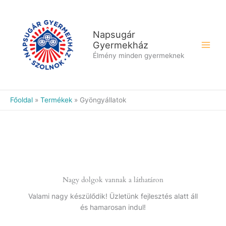
Skip
to
content
Napsugár
Gyermekház
Élmény minden gyermeknek
Főoldal
Termékek
Gyöngyállatok
Nagy dolgok vannak a láthatáron
Valami nagy készülődik! Üzletünk fejlesztés alatt áll
és hamarosan indul!