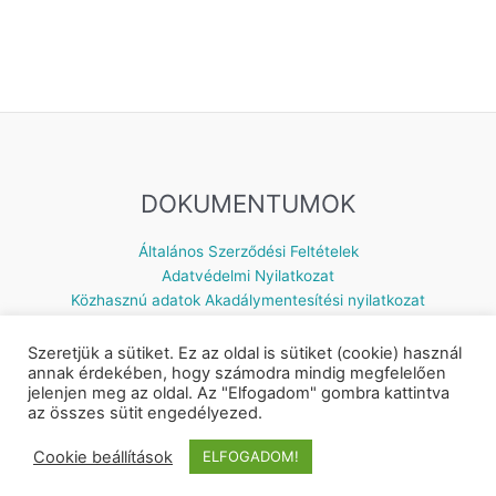
DOKUMENTUMOK
Általános Szerződési Feltételek
Adatvédelmi Nyilatkozat
Közhasznú adatok
Akadálymentesítési nyilatkozat
Szeretjük a sütiket. Ez az oldal is sütiket (cookie) használ
annak érdekében, hogy számodra mindig megfelelően
jelenjen meg az oldal. Az "Elfogadom" gombra kattintva
Készítette: © 2026 Napsugár Gyermekház | Powered by
Astra
az összes sütit engedélyezed.
WordPress Theme
Cookie beállítások
ELFOGADOM!