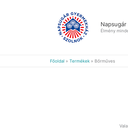
Skip
to
content
Napsugár
Élmény mind
Főoldal
Termékek
Bőrműves
Vala