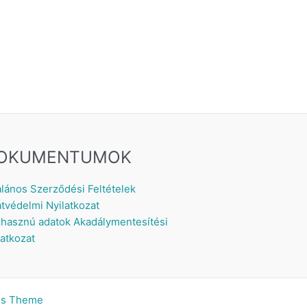
OKUMENTUMOK
alános Szerződési Feltételek
tvédelmi Nyilatkozat
hasznú adatok
Akadálymentesítési
latkozat
ss Theme