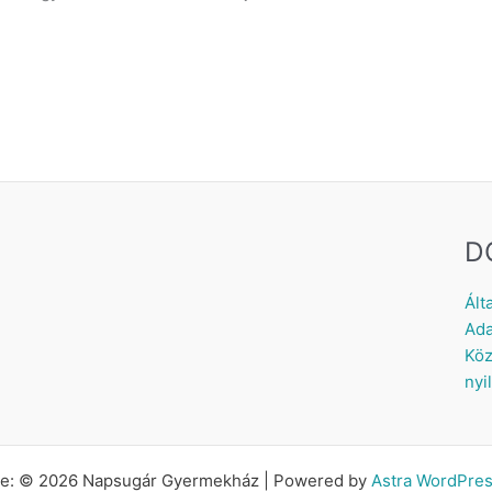
D
Ált
Ada
Köz
nyi
tte: © 2026 Napsugár Gyermekház | Powered by
Astra WordPre