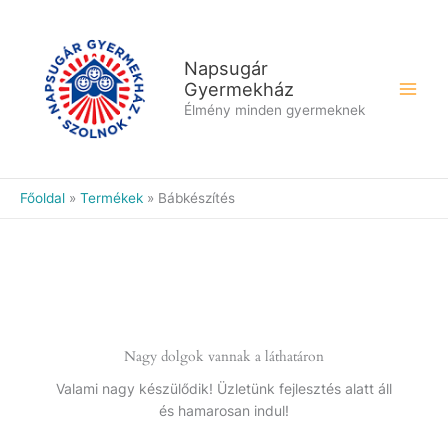
Skip
to
content
Napsugár
Gyermekház
Élmény minden gyermeknek
Főoldal
Termékek
Bábkészítés
Nagy dolgok vannak a láthatáron
Valami nagy készülődik! Üzletünk fejlesztés alatt áll
és hamarosan indul!