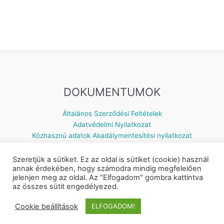
DOKUMENTUMOK
Általános Szerződési Feltételek
Adatvédelmi Nyilatkozat
Közhasznú adatok
Akadálymentesítési nyilatkozat
Szeretjük a sütiket. Ez az oldal is sütiket (cookie) használ
annak érdekében, hogy számodra mindig megfelelően
jelenjen meg az oldal. Az "Elfogadom" gombra kattintva
Készítette: © 2026 Napsugár Gyermekház | Powered by
Astra
az összes sütit engedélyezed.
WordPress Theme
Cookie beállítások
ELFOGADOM!