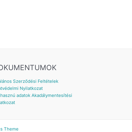
OKUMENTUMOK
alános Szerződési Feltételek
tvédelmi Nyilatkozat
hasznú adatok
Akadálymentesítési
latkozat
ss Theme