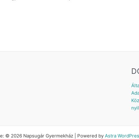
D
Ált
Ada
Köz
nyi
tte: © 2026 Napsugár Gyermekház | Powered by
Astra WordPre