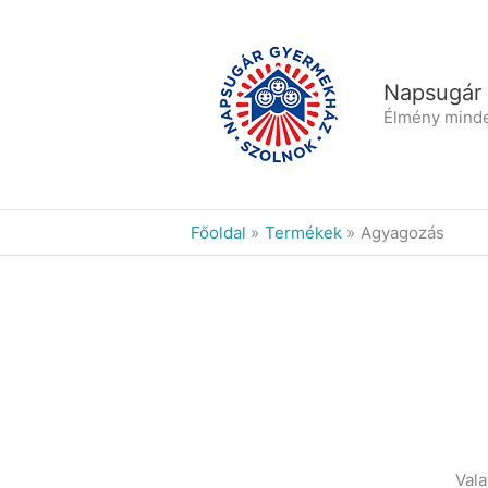
Skip
to
content
Napsugár
Élmény mind
Főoldal
Termékek
Agyagozás
Vala