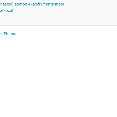
hasznú adatok
Akadálymentesítési
latkozat
ss Theme