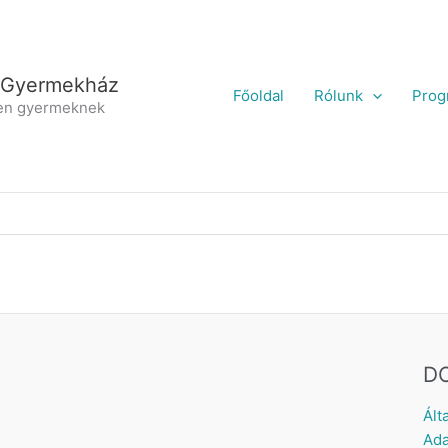
 Gyermekház
Főoldal
Rólunk
Prog
en gyermeknek
D
Ált
Ada