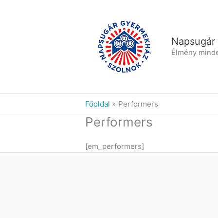
Skip
to
content
Napsugár
Élmény mind
Főoldal
Performers
Performers
[em_performers]