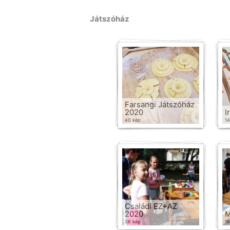
Játszóház
Farsangi Játszóház
2020
I
40 kép
14
Családi EZ+AZ
2020
M
38 kép
15