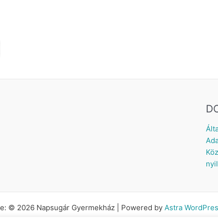
D
Ált
Ada
Köz
nyi
tte: © 2026 Napsugár Gyermekház | Powered by
Astra WordPre