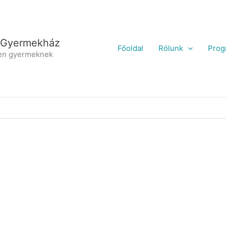
 Gyermekház
Főoldal
Rólunk
Prog
en gyermeknek
H
ú
r
s
v
é
t
i
i
J
á