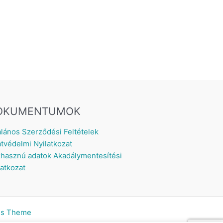
OKUMENTUMOK
alános Szerződési Feltételek
tvédelmi Nyilatkozat
hasznú adatok
Akadálymentesítési
latkozat
ss Theme