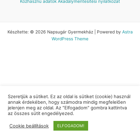
Közhasznú adatok
Akadálymentesítési nyilatkozat
Készítette: © 2026 Napsugár Gyermekház | Powered by
Astra
WordPress Theme
Szeretjük a sütiket. Ez az oldal is sütiket (cookie) használ
annak érdekében, hogy számodra mindig megfelelően
jelenjen meg az oldal. Az "Elfogadom" gombra kattintva
az összes sütit engedélyezed.
Cookie beállítások
ELFOGADOM!