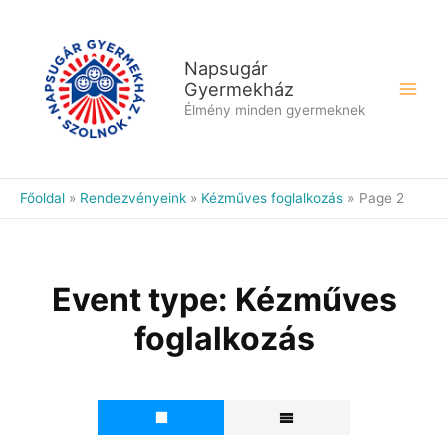
Skip
to
content
Napsugár
Gyermekház
Élmény minden gyermeknek
Főoldal
Rendezvényeink
Kézműves foglalkozás
Page 2
Event type:
Kézműves
foglalkozás