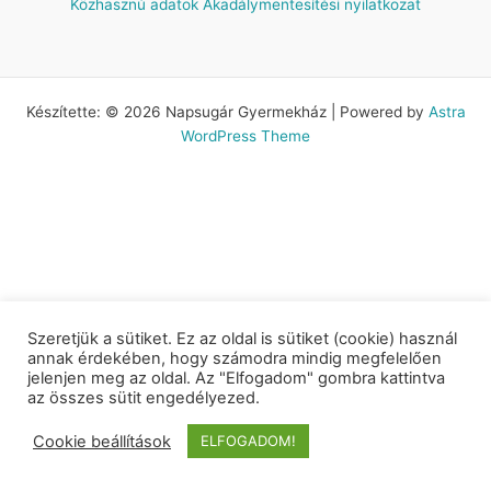
Közhasznú adatok
Akadálymentesítési nyilatkozat
Készítette: © 2026 Napsugár Gyermekház | Powered by
Astra
WordPress Theme
Szeretjük a sütiket. Ez az oldal is sütiket (cookie) használ
annak érdekében, hogy számodra mindig megfelelően
jelenjen meg az oldal. Az "Elfogadom" gombra kattintva
az összes sütit engedélyezed.
Cookie beállítások
ELFOGADOM!