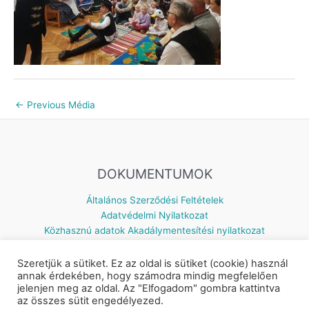
←
Previous Média
DOKUMENTUMOK
Általános Szerződési Feltételek
Adatvédelmi Nyilatkozat
Közhasznú adatok
Akadálymentesítési nyilatkozat
Szeretjük a sütiket. Ez az oldal is sütiket (cookie) használ
annak érdekében, hogy számodra mindig megfelelően
jelenjen meg az oldal. Az "Elfogadom" gombra kattintva
Készítette: © 2026 Napsugár Gyermekház | Powered by
Astra
az összes sütit engedélyezed.