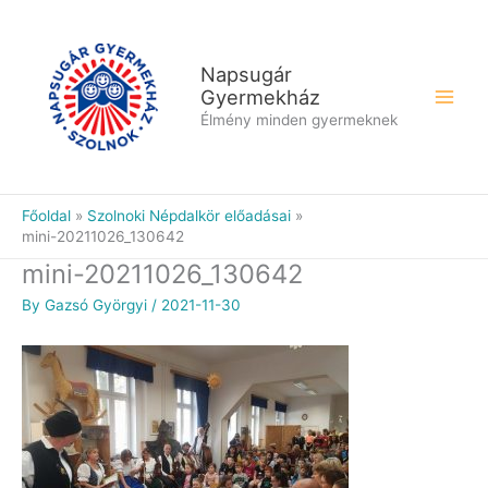
Skip
to
content
Napsugár
Gyermekház
Élmény minden gyermeknek
Főoldal
Szolnoki Népdalkör előadásai
mini-20211026_130642
mini-20211026_130642
By
Gazsó Györgyi
/
2021-11-30