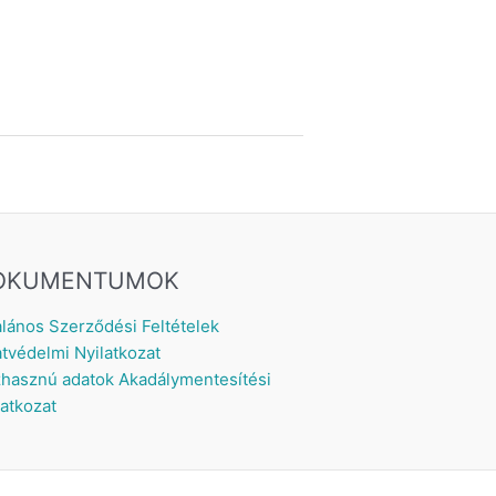
OKUMENTUMOK
alános Szerződési Feltételek
tvédelmi Nyilatkozat
hasznú adatok
Akadálymentesítési
latkozat