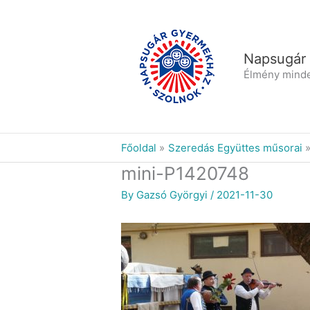
Skip
to
content
Napsugár
Élmény mind
Főoldal
Szeredás Együttes műsorai
mini-P1420748
By
Gazsó Györgyi
/
2021-11-30