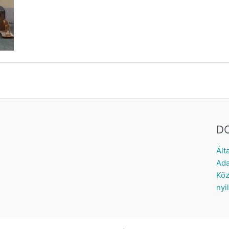
D
Ált
Ada
Köz
nyi