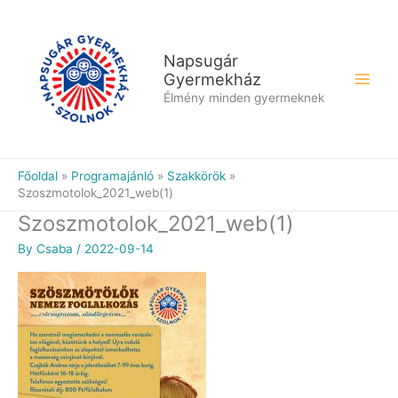
Skip
to
content
Napsugár
Gyermekház
Élmény minden gyermeknek
Főoldal
Programajánló
Szakkörök
Szoszmotolok_2021_web(1)
Szoszmotolok_2021_web(1)
By
Csaba
/
2022-09-14