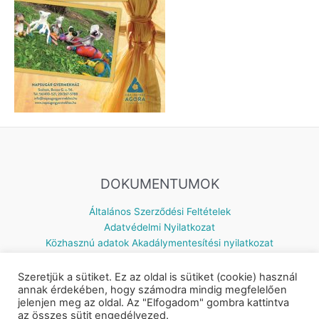
DOKUMENTUMOK
Általános Szerződési Feltételek
Adatvédelmi Nyilatkozat
Közhasznú adatok
Akadálymentesítési nyilatkozat
Szeretjük a sütiket. Ez az oldal is sütiket (cookie) használ
annak érdekében, hogy számodra mindig megfelelően
jelenjen meg az oldal. Az "Elfogadom" gombra kattintva
Készítette: © 2026 Napsugár Gyermekház | Powered by
Astra
az összes sütit engedélyezed.