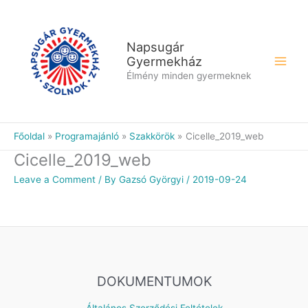
Skip
to
content
Napsugár
Gyermekház
Élmény minden gyermeknek
Főoldal
Programajánló
Szakkörök
Cicelle_2019_web
Cicelle_2019_web
Leave a Comment
/ By
Gazsó Györgyi
/
2019-09-24
DOKUMENTUMOK
Általános Szerződési Feltételek