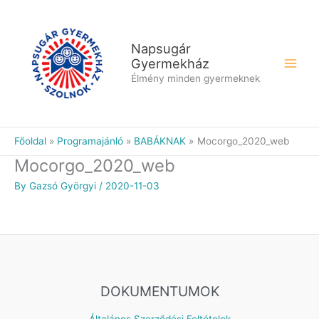
Skip
to
content
Napsugár
Gyermekház
Élmény minden gyermeknek
Főoldal
Programajánló
BABÁKNAK
Mocorgo_2020_web
Mocorgo_2020_web
By
Gazsó Györgyi
/
2020-11-03
DOKUMENTUMOK
Általános Szerződési Feltételek