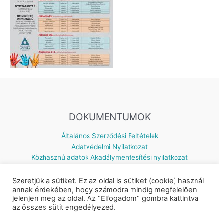
DOKUMENTUMOK
Általános Szerződési Feltételek
Adatvédelmi Nyilatkozat
Közhasznú adatok
Akadálymentesítési nyilatkozat
Szeretjük a sütiket. Ez az oldal is sütiket (cookie) használ
annak érdekében, hogy számodra mindig megfelelően
jelenjen meg az oldal. Az "Elfogadom" gombra kattintva
Készítette: © 2026 Napsugár Gyermekház | Powered by
Astra
az összes sütit engedélyezed.
WordPress Theme