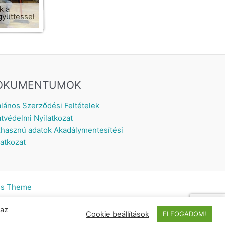
k a
yüttessel
OKUMENTUMOK
alános Szerződési Feltételek
tvédelmi Nyilatkozat
hasznú adatok
Akadálymentesítési
latkozat
ss Theme
 az
Cookie beállítások
ELFOGADOM!