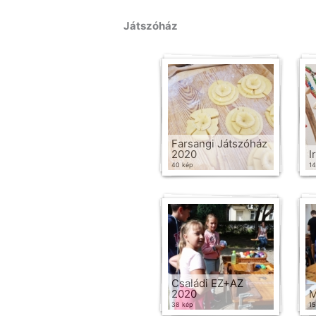
Játszóház
Farsangi Játszóház
2020
I
40 kép
14
Családi EZ+AZ
2020
M
38 kép
15