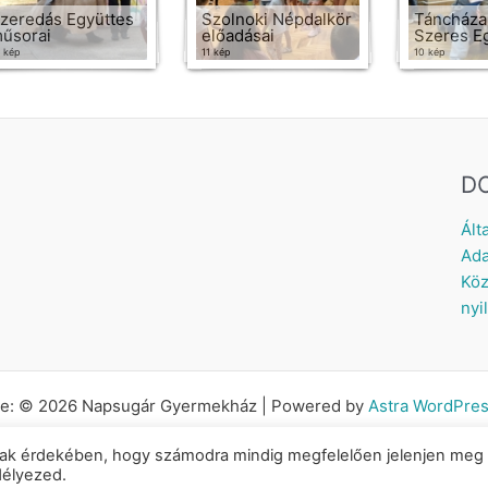
zeredás Együttes
Szolnoki Népdalkör
Táncháza
űsorai
előadásai
Szeres Eg
 kép
11 kép
10 kép
D
Ált
Ada
Köz
nyi
tte: © 2026 Napsugár Gyermekház | Powered by
Astra WordPre
 annak érdekében, hogy számodra mindig megfelelően jelenjen meg
délyezed.