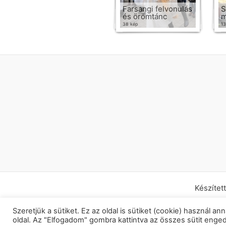
Farsangi felvonulás
S
és örömtánc
m
38 kép
13
Készíte
Szeretjük a sütiket. Ez az oldal is sütiket (cookie) használ
oldal. Az "Elfogadom" gombra kattintva az összes sütit enge