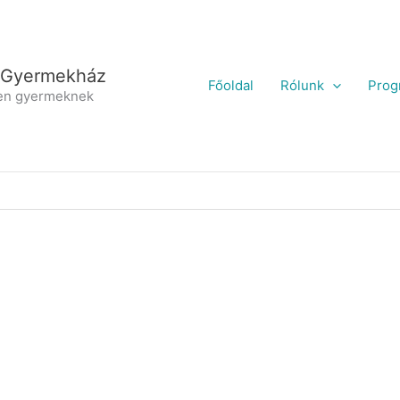
 Gyermekház
Főoldal
Rólunk
Prog
en gyermeknek
H
ú
r
s
v
é
t
i
i
J
á