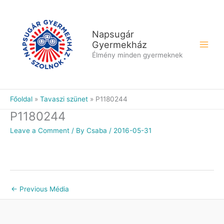
Skip
to
content
Napsugár
Gyermekház
Élmény minden gyermeknek
Főoldal
Tavaszi szünet
P1180244
P1180244
Leave a Comment
/ By
Csaba
/
2016-05-31
←
Previous Média