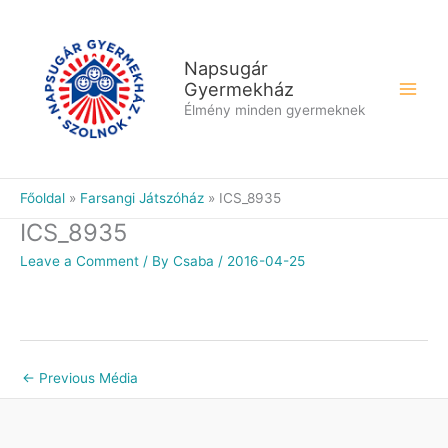
Skip
to
content
Napsugár
Gyermekház
Élmény minden gyermeknek
Főoldal
Farsangi Játszóház
ICS_8935
ICS_8935
Leave a Comment
/ By
Csaba
/
2016-04-25
←
Previous Média