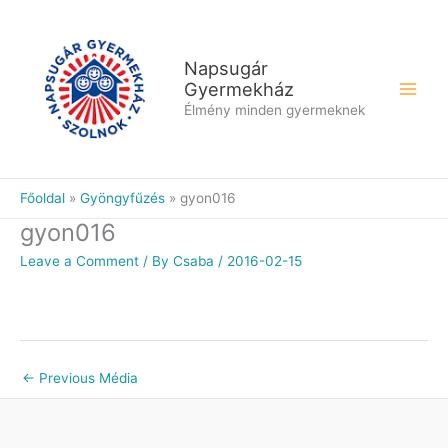
Skip
to
content
Napsugár
Gyermekház
Élmény minden gyermeknek
Főoldal
Gyöngyfűzés
gyon016
gyon016
Leave a Comment
/ By
Csaba
/
2016-02-15
←
Previous Média