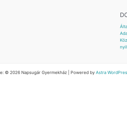
D
Ált
Ada
Köz
nyi
tte: © 2026 Napsugár Gyermekház | Powered by
Astra WordPre