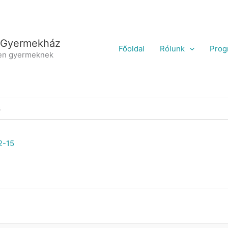
 Gyermekház
Főoldal
Rólunk
Prog
en gyermeknek
3
2-15