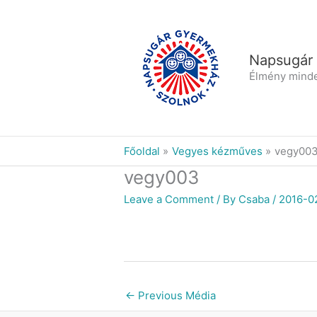
Skip
to
content
Napsugár
Élmény mind
Főoldal
Vegyes kézműves
vegy00
vegy003
Leave a Comment
/ By
Csaba
/
2016-0
←
Previous Média