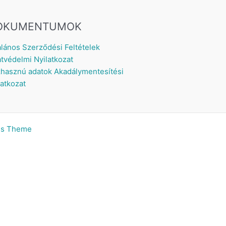
OKUMENTUMOK
alános Szerződési Feltételek
tvédelmi Nyilatkozat
hasznú adatok
Akadálymentesítési
latkozat
ss Theme