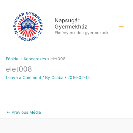
Skip
to
content
Napsugár
Gyermekház
Élmény minden gyermeknek
Főoldal
Kenderezés
elet008
elet008
Leave a Comment
/ By
Csaba
/
2016-02-15
←
Previous Média