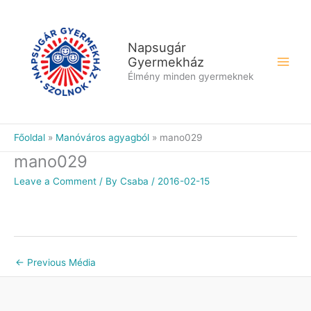
Skip
to
content
Napsugár
Gyermekház
Élmény minden gyermeknek
Főoldal
Manóváros agyagból
mano029
mano029
Leave a Comment
/ By
Csaba
/
2016-02-15
←
Previous Média