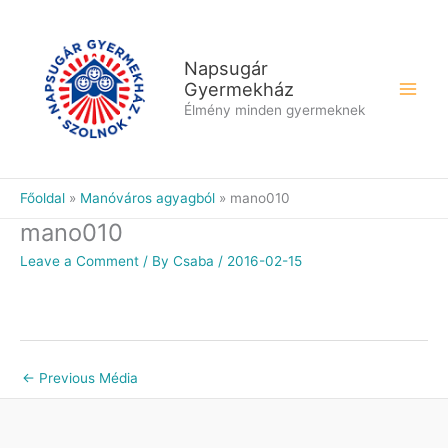
Skip
to
content
Napsugár
Gyermekház
Élmény minden gyermeknek
Főoldal
Manóváros agyagból
mano010
mano010
Leave a Comment
/ By
Csaba
/
2016-02-15
←
Previous Média