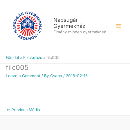
Skip
to
content
Napsugár
Gyermekház
Élmény minden gyermeknek
Főoldal
Filcvarázs
filc005
filc005
Leave a Comment
/ By
Csaba
/
2016-02-15
←
Previous Média