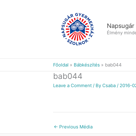
Skip
to
content
Napsugár
Élmény mind
Főoldal
Bábkészítés
bab044
bab044
Leave a Comment
/ By
Csaba
/
2016-0
←
Previous Média