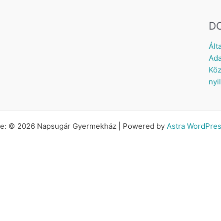
D
Ált
Ada
Köz
nyi
tte: © 2026 Napsugár Gyermekház | Powered by
Astra WordPre