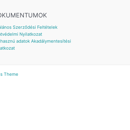
OKUMENTUMOK
alános Szerződési Feltételek
tvédelmi Nyilatkozat
hasznú adatok
Akadálymentesítési
latkozat
ss Theme