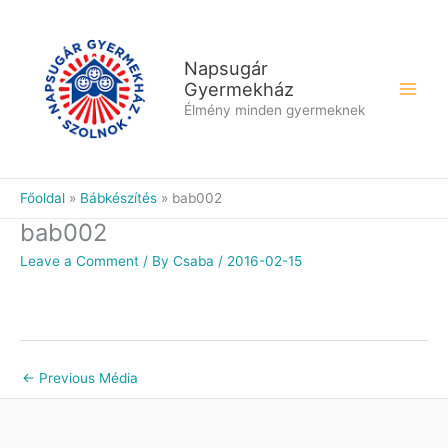
Skip
to
content
Napsugár
Gyermekház
Élmény minden gyermeknek
Főoldal
Bábkészítés
bab002
bab002
Leave a Comment
/ By
Csaba
/
2016-02-15
←
Previous Média