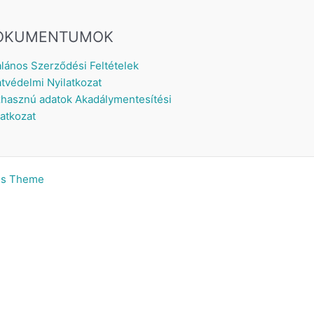
OKUMENTUMOK
alános Szerződési Feltételek
tvédelmi Nyilatkozat
hasznú adatok
Akadálymentesítési
latkozat
ss Theme