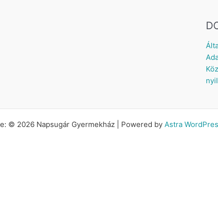
D
Ált
Ada
Köz
nyi
tte: © 2026 Napsugár Gyermekház | Powered by
Astra WordPre