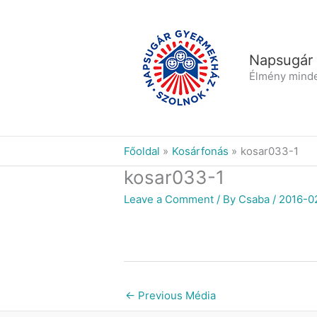
Skip
to
content
Napsugár
Élmény mind
Főoldal
Kosárfonás
kosar033-1
kosar033-1
Leave a Comment
/ By
Csaba
/
2016-0
←
Previous Média