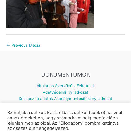
←
Previous Média
DOKUMENTUMOK
Általános Szerződési Feltételek
Adatvédelmi Nyilatkozat
Közhasznú adatok
Akadálymentesítési nyilatkozat
Szeretjük a sütiket. Ez az oldal is sütiket (cookie) használ
annak érdekében, hogy számodra mindig megfelelően
jelenjen meg az oldal. Az "Elfogadom" gombra kattintva
Készítette: © 2026 Napsugár Gyermekház | Powered by
Astra
az összes sütit engedélyezed.