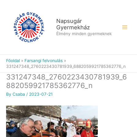
Skip
to
content
Napsugár
Gyermekház
Élmény minden gyermeknek
Főoldal
Farsangi felvonulás
331247348_2760223430781939_6882059921785362776_n
331247348_2760223430781939_6
882059921785362776_n
By
Csaba
/
2023-07-21