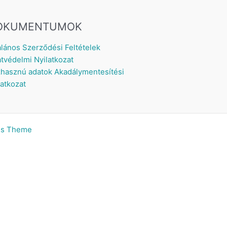
OKUMENTUMOK
alános Szerződési Feltételek
tvédelmi Nyilatkozat
hasznú adatok
Akadálymentesítési
latkozat
ss Theme