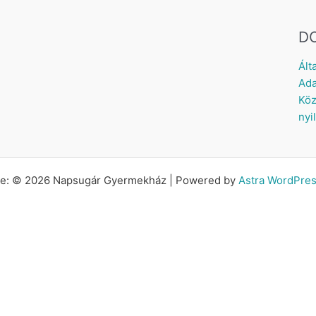
D
Ált
Ada
Köz
nyi
tte: © 2026 Napsugár Gyermekház | Powered by
Astra WordPre