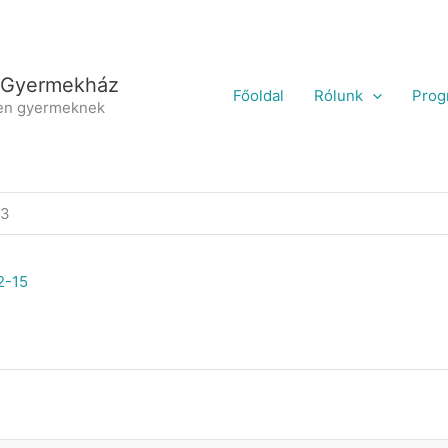
 Gyermekház
Főoldal
Rólunk
Prog
en gyermeknek
23
2-15