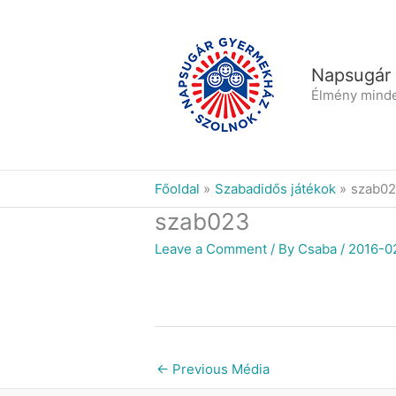
Skip
to
content
Napsugár
Élmény mind
Főoldal
Szabadidős játékok
szab0
szab023
Leave a Comment
/ By
Csaba
/
2016-0
←
Previous Média