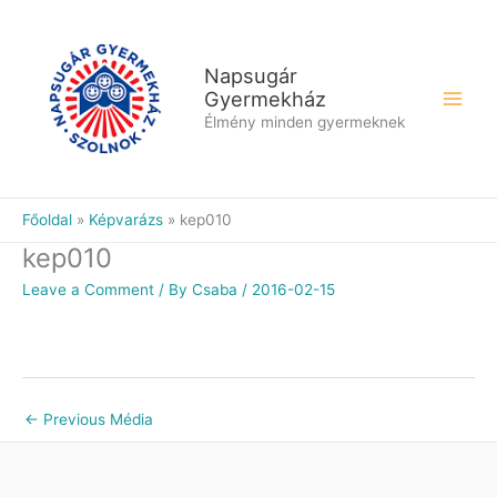
Skip
to
content
Napsugár
Gyermekház
Élmény minden gyermeknek
Főoldal
Képvarázs
kep010
kep010
Leave a Comment
/ By
Csaba
/
2016-02-15
←
Previous Média