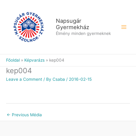
Skip
to
content
Napsugár
Gyermekház
Élmény minden gyermeknek
Főoldal
Képvarázs
kep004
kep004
Leave a Comment
/ By
Csaba
/
2016-02-15
←
Previous Média