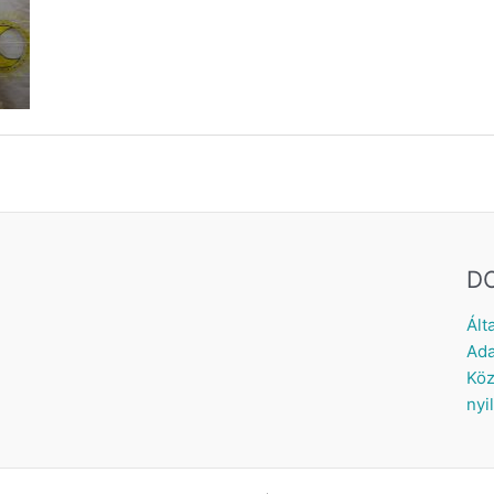
D
Ált
Ada
Köz
nyi