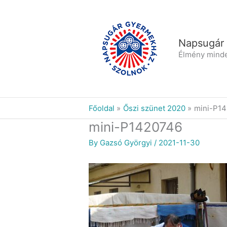
Skip
to
content
Napsugár
Élmény mind
Főoldal
Őszi szünet 2020
mini-P1
mini-P1420746
By
Gazsó Györgyi
/
2021-11-30