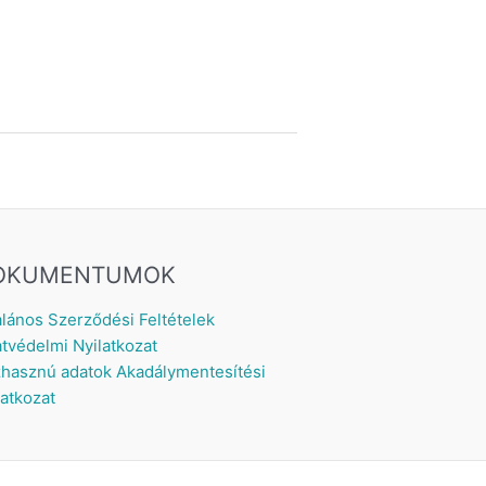
OKUMENTUMOK
alános Szerződési Feltételek
tvédelmi Nyilatkozat
hasznú adatok
Akadálymentesítési
latkozat