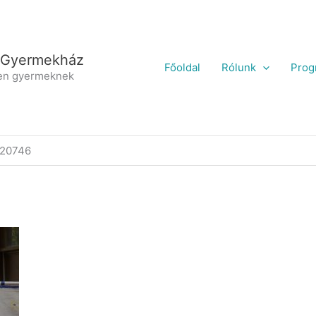
 Gyermekház
Főoldal
Rólunk
Prog
en gyermeknek
420746