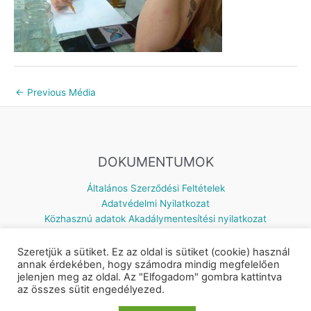
←
Previous Média
DOKUMENTUMOK
Általános Szerződési Feltételek
Adatvédelmi Nyilatkozat
Közhasznú adatok
Akadálymentesítési nyilatkozat
Szeretjük a sütiket. Ez az oldal is sütiket (cookie) használ
annak érdekében, hogy számodra mindig megfelelően
jelenjen meg az oldal. Az "Elfogadom" gombra kattintva
Készítette: © 2026 Napsugár Gyermekház | Powered by
Astra
az összes sütit engedélyezed.
WordPress Theme