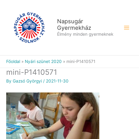
Skip
to
content
Napsugár
Gyermekház
Élmény minden gyermeknek
Főoldal
Nyári szünet 2020
mini-P1410571
mini-P1410571
By
Gazsó Györgyi
/
2021-11-30