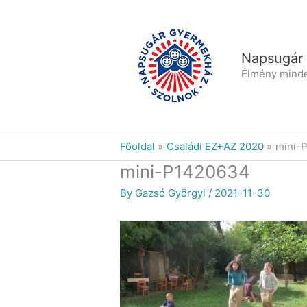
Skip
to
content
Napsugár
Élmény mind
Főoldal
Családi EZ+AZ 2020
mini-
mini-P1420634
By
Gazsó Györgyi
/
2021-11-30