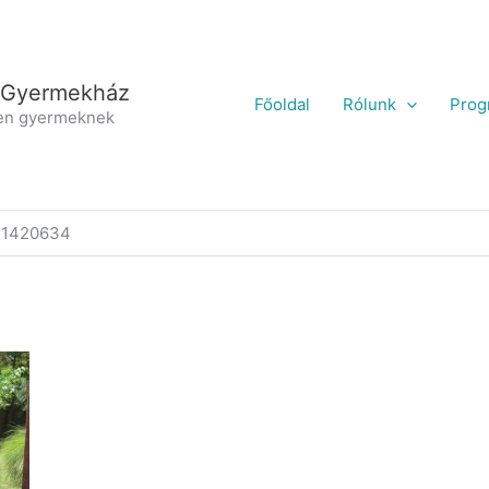
 Gyermekház
Főoldal
Rólunk
Prog
en gyermeknek
P1420634