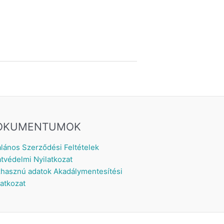
OKUMENTUMOK
alános Szerződési Feltételek
tvédelmi Nyilatkozat
hasznú adatok
Akadálymentesítési
latkozat