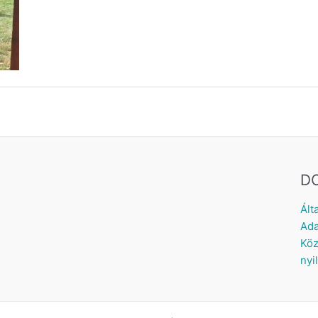
D
Ált
Ada
Köz
nyi