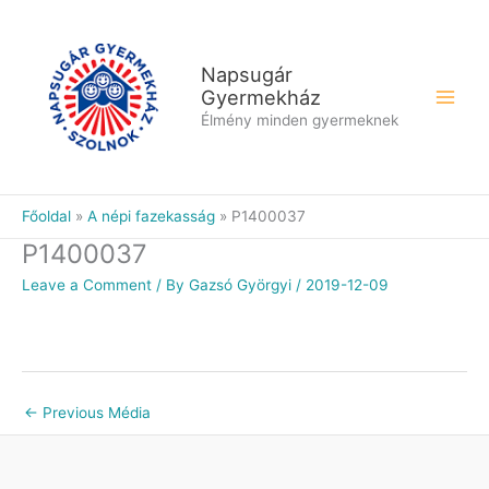
Skip
to
content
Napsugár
Gyermekház
Élmény minden gyermeknek
Főoldal
A népi fazekasság
P1400037
P1400037
Leave a Comment
/ By
Gazsó Györgyi
/
2019-12-09
←
Previous Média